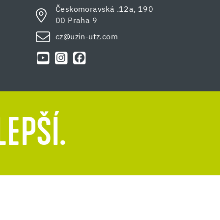
Českomoravská .12a, 190
00 Praha 9
cz@uzin-utz.com
LEPŠÍ.