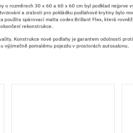
ny o rozměrech 30 x 60 a 60 x 60 cm byl podklad nejprve 
vrzování a zralosti pro pokládku podlahové krytiny bylo mo
a použita spárovací malta codex Brillant Flex, která rovně
dokončení rekonstrukce.
ality. Konstrukce nové podlahy je garantem odolnosti prot
mu výjimečně pomalému pojezdu v prostorách autosalonu.