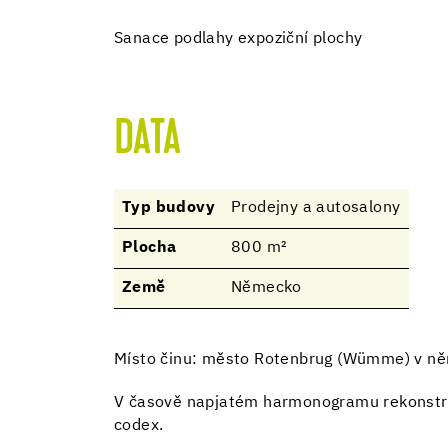
Sanace podlahy expoziční plochy
DATA
Typ budovy
Prodejny a autosalony
Plocha
800 m²
Země
Německo
Místo činu: město Rotenbrug (Wümme) v ně
V časově napjatém harmonogramu rekonstruk
codex.