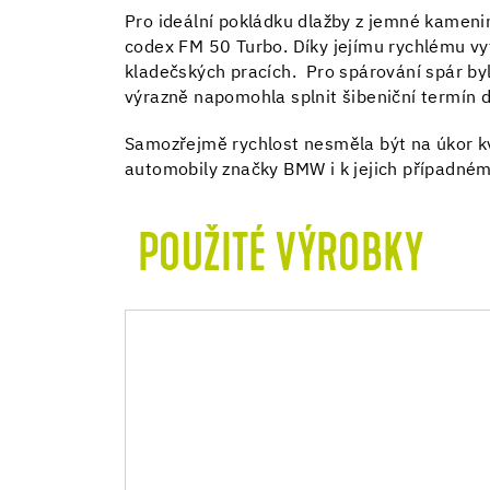
Pro ideální pokládku dlažby z jemné kameni
codex FM 50 Turbo. Díky jejímu rychlému vyt
kladečských pracích. Pro spárování spár byl
výrazně napomohla splnit šibeniční termín 
Samozřejmě rychlost nesměla být na úkor kv
automobily značky BMW i k jejich případné
POUŽITÉ VÝROBKY