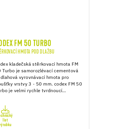
ODEX FM 50 TURBO
ĚRKOVACÍ HMOTA POD DLAŽBU
dex kladečská stěrkovací hmota FM
 Turbo je samorozlévací cementová
dlahová vyrovnávací hmota pro
oušťky vrstvy 3 - 50 mm. codex FM 50
rbo je velmi rychle tvrdnoucí…
echnický
list
výrobku