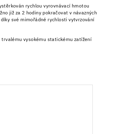
vystěrkován rychlou vyrovnávací hmotou
žno již za 2 hodiny pokračovat v návazných
ž díky své mimořádné rychlosti vytvrzování
i trvalému vysokému statickému zatížení