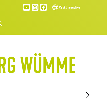
Česká republika
URG WÜMME