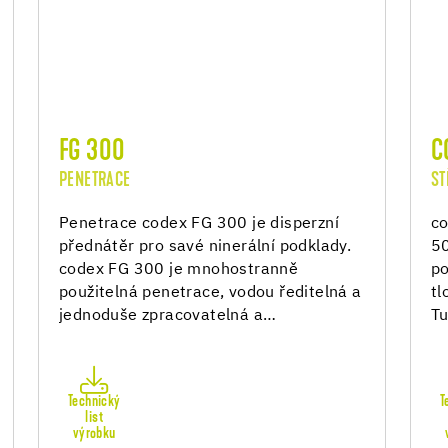
FG 300
C
PENETRACE
ST
Penetrace codex FG 300 je disperzní
co
přednátěr pro savé ninerální podklady.
50
codex FG 300 je mnohostranně
po
použitelná penetrace, vodou ředitelná a
tl
jednoduše zpracovatelná a…
Tu
Technický
T
list
výrobku