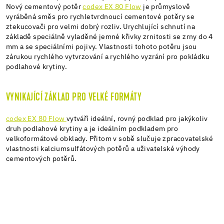
Nový cementový potěr
codex EX 80 Flow
je průmyslově
vyráběná směs pro rychletvrdnoucí cementové potěry se
ztekucovači pro velmi dobrý rozliv. Urychlující schnutí na
základě speciálně vyladěné jemné křivky zrnitosti se zrny do 4
mm a se speciálními pojivy. Vlastnosti tohoto potěru jsou
zárukou rychlého vytvrzování a rychlého vyzrání pro pokládku
podlahové krytiny.
VYNIKAJÍCÍ ZÁKLAD PRO VELKÉ FORMÁTY
codex EX 80 Flow
vytváří ideální, rovný podklad pro jakýkoliv
druh podlahové krytiny a je ideálním podkladem pro
velkoformátové obklady. Přitom v sobě slučuje zpracovatelské
vlastnosti kalciumsulfátových potěrů a uživatelské výhody
cementových potěrů.