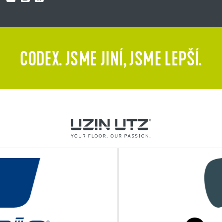
CODEX. JSME JINÍ, JSME LEPŠÍ.