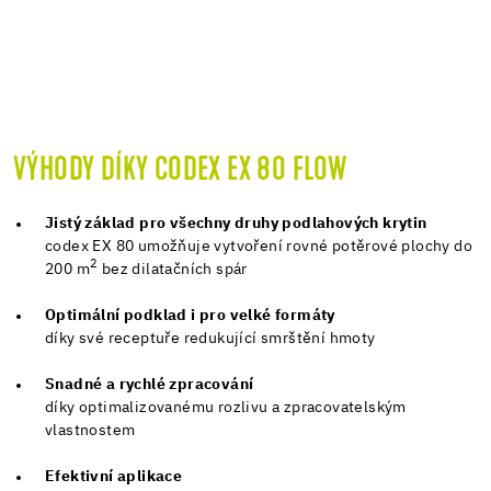
VÝHODY DÍKY CODEX EX 80 FLOW
Jistý základ pro všechny druhy podlahových krytin
codex EX 80 umožňuje vytvoření rovné potěrové plochy do
2
200 m
bez dilatačních spár
Optimální podklad i pro velké formáty
díky své receptuře redukující smrštění hmoty
Snadné a rychlé zpracování
díky optimalizovanému rozlivu a zpracovatelským
vlastnostem
Efektivní aplikace