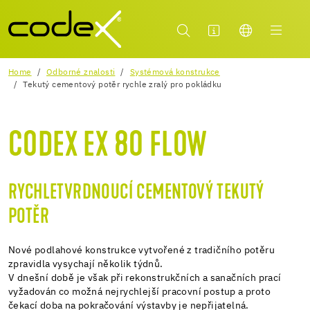
Home
Odborné znalosti
Systémová konstrukce
Tekutý cementový potěr rychle zralý pro pokládku
CODEX EX 80 FLOW
RYCHLETVRDNOUCÍ CEMENTOVÝ TEKUTÝ
POTĚR
Nové podlahové konstrukce vytvořené z tradičního potěru
zpravidla vysychají několik týdnů.
V dnešní době je však při rekonstrukčních a sanačních prací
vyžadován co možná nejrychlejší pracovní postup a proto
čekací doba na pokračování výstavby je nepřijatelná.