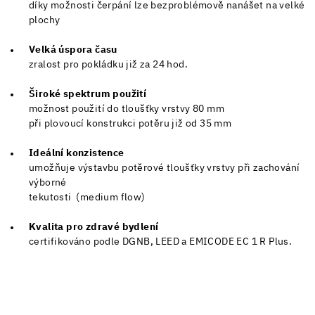
díky možnosti čerpání lze bezproblémově nanášet na velké
plochy
Velká úspora času
zralost pro pokládku již za 24 hod.
Široké spektrum použití
možnost použití do tloušťky vrstvy 80 mm
při plovoucí konstrukci potěru již od 35 mm
Ideální konzistence
umožňuje výstavbu potěrové tloušťky vrstvy při zachování
výborné
tekutosti (medium flow)
Kvalita pro zdravé bydlení
certifikováno podle DGNB, LEED a EMICODE EC 1 R Plus.