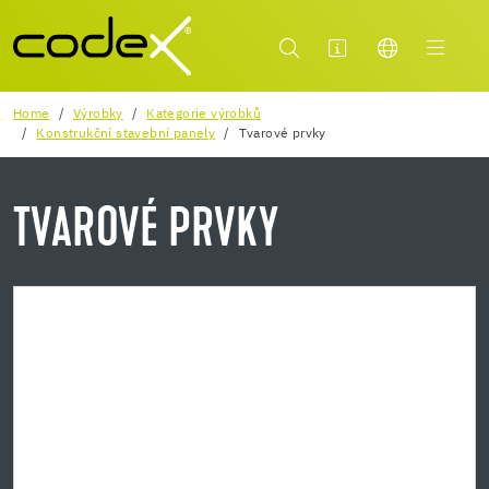
Home
Výrobky
Kategorie výrobků
Konstrukční stavební panely
Tvarové prvky
TVAROVÉ PRVKY