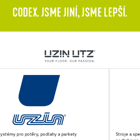
CODEX. JSME JINÍ, JSME LEPŠÍ.
Stroje a speciální nářadí pro přípravu podkladu a pokládku