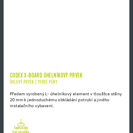
CODEX X-BOARD ÚHELNÍKOVÝ PRVEK
ÚHLOVÝ PRVEK Z TVRDÉ PĚNY
Předem vyrobený L- úhelníkový element v tloušťce stěny
20 mm k jednoduchému obkládání potrubí a jiného
instalačního vybavení.
Technický
list výrobku