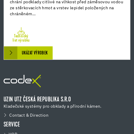
chrání podklady citlivé na vlhkost před záměsovou vodou
ze stěrkovacích hmot a vrstev lepidel položených na
chráněném…
Technický
list výrobku
UKÁZAT VÝROBEK
UZIN UTZ ČESKÁ REPUBLIKA S.R.O
Kladečské systémy pro obklady a přírodní kámen.
Contact & Direction
SERVICE