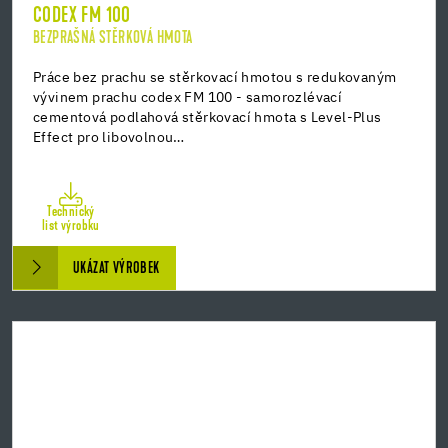
CODEX FM 100
BEZPRAŠNÁ STĚRKOVÁ HMOTA
Práce bez prachu se stěrkovací hmotou s redukovaným
vývinem prachu codex FM 100 - samorozlévací
cementová podlahová stěrkovací hmota s Level-Plus
Effect pro libovolnou…
Technický
list výrobku
UKÁZAT VÝROBEK