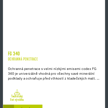
FG 340
OCHRANNÁ PENETRACE
Ochranná penetrace s velmi nízkými emisemi codex FG
340 je univerzálně vhodná pro všechny savé minerální
podklady a ochraňuje před vlhkostí z kladečských malt. …
Technický
list výrobku