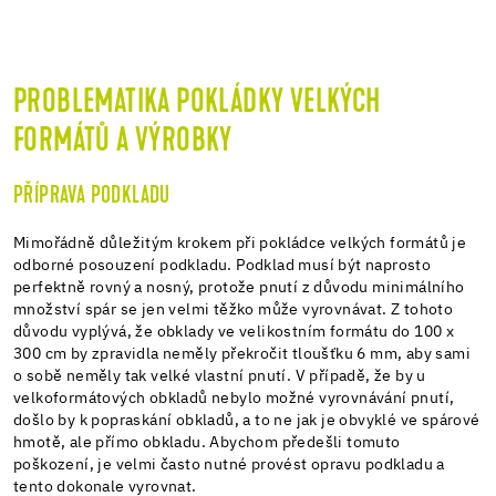
PROBLEMATIKA POKLÁDKY VELKÝCH
FORMÁTŮ A VÝROBKY
PŘÍPRAVA PODKLADU
Mimořádně důležitým krokem při pokládce velkých formátů je
odborné posouzení podkladu. Podklad musí být naprosto
perfektně rovný a nosný, protože pnutí z důvodu minimálního
množství spár se jen velmi těžko může vyrovnávat. Z tohoto
důvodu vyplývá, že obklady ve velikostním formátu do 100 x
300 cm by zpravidla neměly překročit tloušťku 6 mm, aby sami
o sobě neměly tak velké vlastní pnutí. V případě, že by u
velkoformátových obkladů nebylo možné vyrovnávání pnutí,
došlo by k popraskání obkladů, a to ne jak je obvyklé ve spárové
hmotě, ale přímo obkladu. Abychom předešli tomuto
poškození, je velmi často nutné provést opravu podkladu a
tento dokonale vyrovnat.