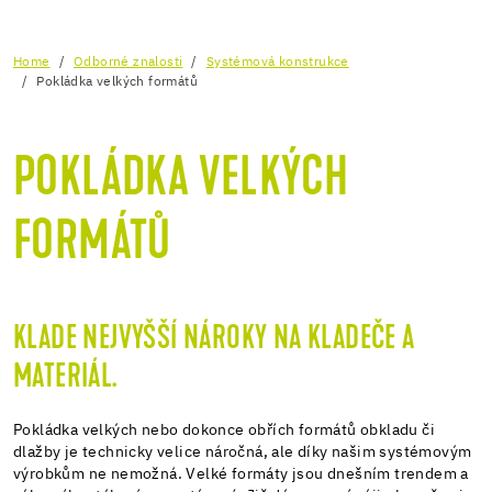
Home
Odborné znalosti
Systémová konstrukce
Pokládka velkých formátů
POKLÁDKA VELKÝCH
FORMÁTŮ
KLADE NEJVYŠŠÍ NÁROKY NA KLADEČE A
MATERIÁL.
Pokládka velkých nebo dokonce obřích formátů obkladu či
dlažby je technicky velice náročná, ale díky našim systémovým
výrobkům ne nemožná. Velké formáty jsou dnešním trendem a