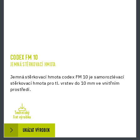
CODEX FM 10
JEMNÁ STĚRKOVACÍ HMOTA
Jemná stěrkovací hmota codex FM 10 je samorozlévací
stěrkovací hmota pro tl. vrstev do 10 mm ve vnitřním
prostředí.
Technický
list výrobku
UKÁZAT VÝROBEK