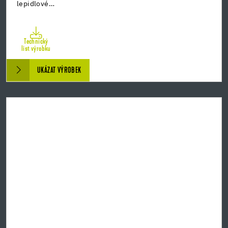
lepidlové…
Technický
list výrobku
UKÁZAT VÝROBEK