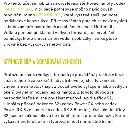
Pro tento účel se nabízí samorozlévací stěrkovací hmoty codex
FM 10
-
FM 100
. V případě potřeby je možno navíc použít
renovační rouno
UZIN RR 201
, které výrazně zvýší pevnost
podkladové konstrukce. Při renovačních pracích se navíc vyplatí
zabudování přemosťujících a izolačních desek Multimoll.
Velkou pomocí při kladení velkých formátů jsou nivelační
pomůcky, které umožňují provedení pokládky i velké ploše
v rovině bez výškových nerovností.
STŘIHOVÉ SÍLY A ODPAŘOVÁNÍ VLHKOSTI
Protože pokládka velkých formátů je prováděná prakticky beze
spár, je nutné zabezpečit, aby střihové jejich síly vznikající
vlivem změn teplot (např. z podlahového vytápění nebo velkých
oken) byly eliminovány lepicí maltou. Z tohoto důvodu je
bezpodmínečně nutné používat maltová lepidla třídy S1,
v lepším případě dokonce S2 (codex Power CX nebo codex
Power RX 8 ve spojení s codex RX 8 Booster). Označením třídy
S2 jsou označená taková flexibilní lepidla pro tenké lože, které
vykazují prohnutí a tím i tvarovatelnost minimálně 5 mm.