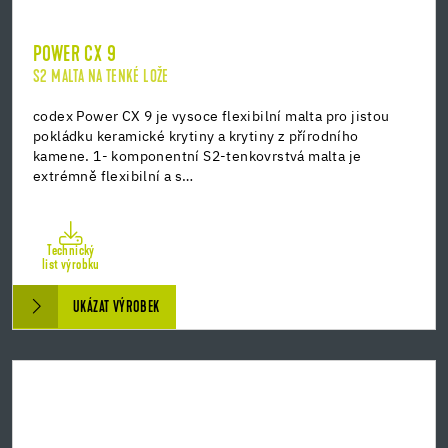
POWER CX 9
S2 MALTA NA TENKÉ LOŽE
codex Power CX 9 je vysoce flexibilní malta pro jistou
pokládku keramické krytiny a krytiny z přírodního
kamene. 1- komponentní S2-tenkovrstvá malta je
extrémně flexibilní a s…
Technický
list výrobku
UKÁZAT VÝROBEK