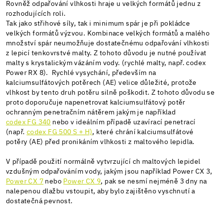
Rovněž odpařování vlhkosti hraje u velkých formátů jednu z
rozhodujících roli.
Tak jako střihové síly, tak i minimum spár je při pokládce
velkých formátů výzvou. Kombinace velkých formátů a malého
množství spár neumožňuje dostatečnému odpařování vlhkosti
z lepicí tenkovrstvé malty. Z tohoto důvodu je nutné používat
malty s krystalickým vázáním vody. (rychlé malty, např. codex
Power RX 8). Rychlé vysychání, především na
kalciumsulfátových potěrech (AE) velice důležité, protože
vlhkost by tento druh potěru silně poškodit. Z tohoto důvodu se
proto doporučuje napenetrovat kalciumsulfátový potěr
ochranným penetračním nátěrem jakým je například
codex FG 340
nebo v ideálním případě uzavírací penetrací
(např.
codex FG 500 S + H)
, které chrání kalciumsulfátové
potěry (AE) před pronikáním vlhkosti z maltového lepidla.
V případě použití normálně vytvrzující ch maltových lepidel
vzdušným odpařováním vody, jakým jsou například Power CX 3,
Power CX 7
nebo
Power CX 9
, pak se nesmí nejméně 3 dny na
nalepenou dlažbu vstoupit, aby bylo zajištěno vyschnutí a
dostatečná pevnost.