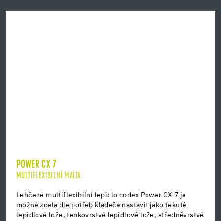
POWER CX 7
MULTIFLEXIBILNÍ MALTA
Lehčené multiflexibilní lepidlo codex Power CX 7 je
možné zcela dle potřeb kladeče nastavit jako tekuté
lepidlové lože, tenkovrstvé lepidlové lože, středněvrstvé