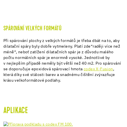
SPÁROVÁNÍ VELKÝCH FORMÁTŮ
Při spárování plochy z velkých formátů je třeba dbát na to, aby
dilatační spáry byly dobře vytmeleny. Platí zde“raději více než
méně“, neboť zatížení dilatačních spár je z důvodu malého
počtu normálních spár je enormně vysoké. Jednotlivé by
v nejlepším případě neměly být větší než 40 m2. Pro spárování
se doporučuje epoxidová spárovací hmota
codex X-Fusion
,
která díky své stálosti barev a snadnému čištění zvýrazňuje
krásu velkoformátové podlahy.
APLIKACE