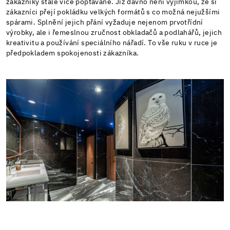
zákazníky stále více poptávané. Již dávno není výjimkou, že si
zákazníci přejí pokládku velkých formátů s co možná nejužšími
spárami. Splnění jejich přání vyžaduje nejenom prvotřídní
výrobky, ale i řemeslnou zručnost obkladačů a podlahářů, jejich
kreativitu a používání speciálního nářadí. To vše ruku v ruce je
předpokladem spokojenosti zákazníka.