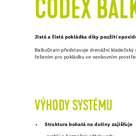
CODEX BAL
Jistá a čistá pokládka díky použití epoxi
BalkuDrain představuje drenážní kladečský 
řešením pro pokládku ve venkovním prostřed
VÝHODY SYSTÉMU
Struktura bohatá na dutiny zajišťuje