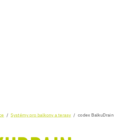
ce
Systémy pro balkony a terasy
codex BalkuDrain