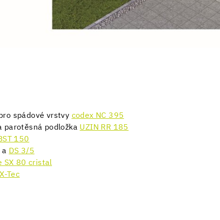
pro spádové vrstvy
codex NC 395
í a parotěsná podložka
UZIN RR 185
BST 150
a
DS 3/5
 SX 80 cristal
X-Tec