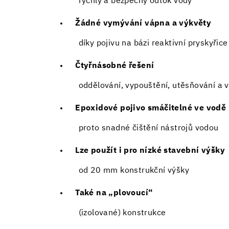
rychlý a bezpečný odtok vody
Žádné vymývání vápna a výkvěty
díky pojivu na bázi reaktivní pryskyřice
Čtyřnásobné řešení
oddělování, vypouštění, utěsňování a v
Epoxidové pojivo smáčitelné ve vodě
proto snadné čištění nástrojů vodou
Lze použít i pro nízké stavební výšky
od 20 mm konstrukční výšky
Také na „plovoucí“
(izolované) konstrukce