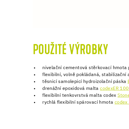
POUŽITÉ VÝROBKY
nivelační cementová stěrkovací hmota 
flexibilní, volně pokládaná, stabilizačn
těsnicí samolepicí hydroizolační páska
drenážní epoxidová malta
codex
ER 100
flexibilní tenkovrstvá malta codex
Stone
rychlá flexibilní spárovací hmota
codex 