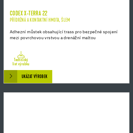
CODEX X-TERRA 22
PŘÍDRŽNÁ A KONTAKTNÍ HMOTA, ŠLEM
Adhezní můstek obsahující trass pro bezpečné spojení
mezi povrchovou vrstvou a drenážní maltou
Technický
list výrobku
UKÁZAT VÝROBEK