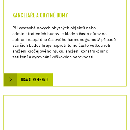
KANCELÁŘE A OBYTNÉ DOMY
Při výstavbě nových obytných objektů nebo
administrativních budov je kladen často důraz na
splnění napjatého časového harmonogramu.V případě
starších budov hraje naproti tomu často velkou roli
snížení kročejového hluku, snížení konstrukčního
zatížení a vyrovnání výškových nerovností.
UKÁZAT REFERENCI