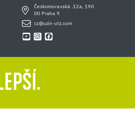
Českomoravská .12a, 190
00 Praha 9
cz@uzin-utz.com
LEPŠÍ.