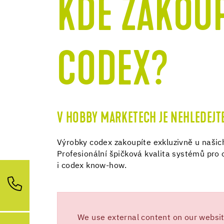
KDE ZAKOU
CODEX?
V HOBBY MARKETECH JE NEHLEDEJT
Výrobky codex zakoupíte exkluzivně u našic
Profesionální špičková kvalita systémů pro 
i codex know-how.
We use external content on our website