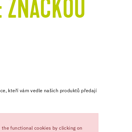
E ZNAČKOU
ce, kteří vám vedle našich produktů předají
the functional cookies by clicking on