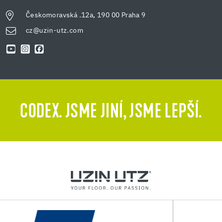
Českomoravská .12a, 190 00 Praha 9
cz@uzin-utz.com
CODEX. JSME JINÍ, JSME LEPŠÍ.