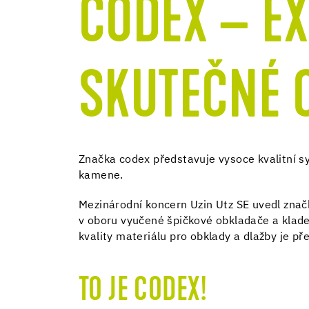
CODEX – E
SKUTEČNÉ 
Značka codex představuje vysoce kvalitní s
kamene.
Mezinárodní koncern Uzin Utz SE uvedl znač
v oboru vyučené špičkové obkladače a klade
kvality materiálu pro obklady a dlažby je 
TO JE CODEX!