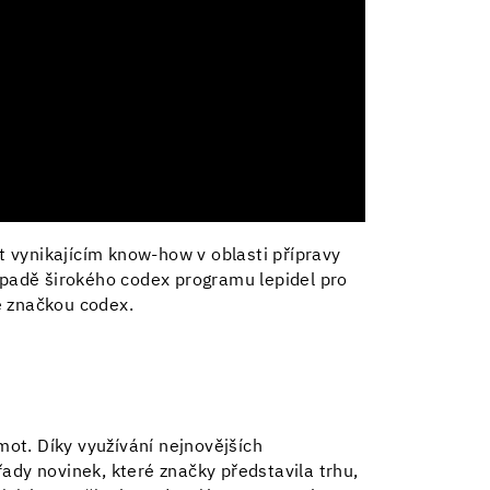
 vynikajícím know-how v oblasti přípravy
řípadě širokého codex programu lepidel pro
e značkou codex.
ot. Díky využívání nejnovějších
ady novinek, které značky představila trhu,