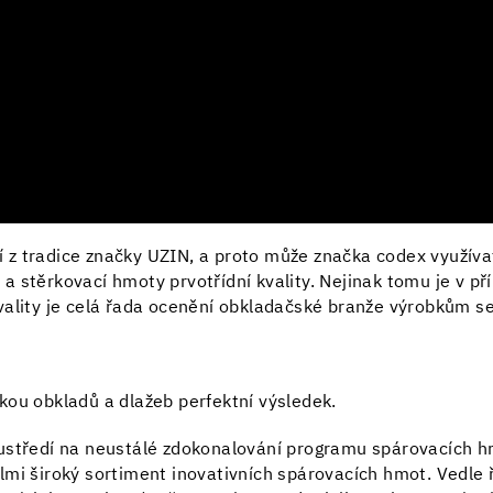
z tradice značky UZIN, a proto může značka codex využívat
 stěrkovací hmoty prvotřídní kvality. Nejinak tomu je v p
vality je celá řada ocenění obkladačské branže výrobkům s
kou obkladů a dlažeb perfektní výsledek.
ustředí na neustálé zdokonalování programu spárovacích hm
mi široký sortiment inovativních spárovacích hmot. Vedle ř