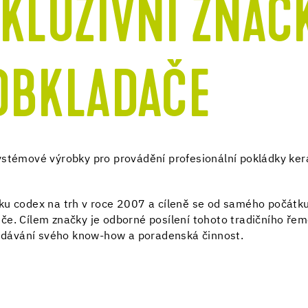
XKLUZIVNÍ ZNAČ
OBKLADAČE
ystémové výrobky pro provádění profesionální pokládky ker
ku codex na trh v roce 2007 a cíleně se od samého počátk
če. Cílem značky je odborné posílení tohoto tradičního ře
předávání svého know-how a poradenská činnost.