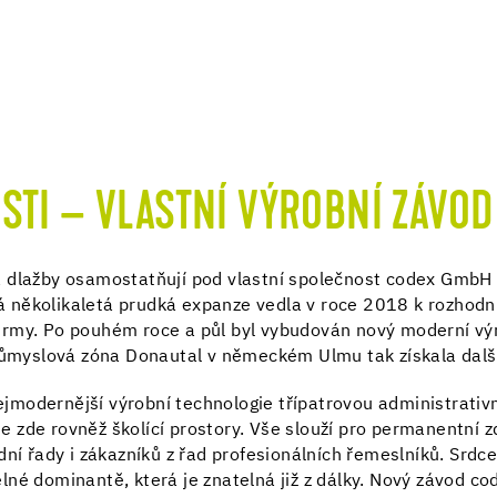
STI – VLASTNÍ VÝROBNÍ ZÁVOD
 dlažby osamostatňují pod vlastní společnost codex GmbH 
několikaletá prudká expanze vedla v roce 2018 k rozhodnu
rmy. Po pouhém roce a půl byl vybudován nový moderní výr
Průmyslová zóna Donautal v německém Ulmu tak získala dalš
modernější výrobní technologie třípatrovou administrativn
 zde rovněž školící prostory. Vše slouží pro permanentní 
dní řady i zákazníků z řad profesionálních řemeslníků. Srdc
né dominantě, která je znatelná již z dálky. Nový závod co