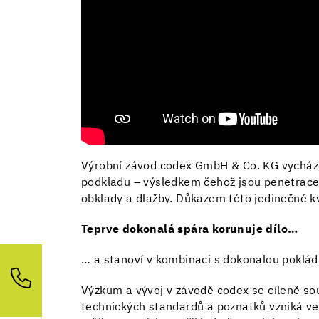
Výrobní závod codex GmbH & Co. KG vychází 
podkladu – výsledkem čehož jsou penetrace a
obklady a dlažby. Důkazem této jedinečné k
Teprve dokonalá spára korunuje dílo…
… a stanoví v kombinaci s dokonalou poklád
Výzkum a vývoj v závodě codex se cíleně so
technických standardů a poznatků vzniká vel