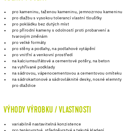
pro kameninu, taženou kameninu, jemnozrnou kameninu
pro dlažbu s vysokou tolerancí vlastní tloušťky
pro pokládku bez dutých míst
pro přírodní kameny s odolností proti probarvení a
tvarovým změnám
pro velké formáty
pro stěny a podlahy, na podlahové vytápění
pro vnitřní a venkovní prostředí
na kalciumsulfátové a cementové potěry, na beton
na vyhřívané podklady
na sádrovou, vápenocementovou a cementovou omíteku
na sádrokartonové a sádrovláknité desky, nosné elemnty
pro dlaždice
VÝHODY VÝROBKU / VLASTNOSTI
variabilně nastavitelná konzistence
pro tenkovrstvé, středněvrstvé a tekuté kladení