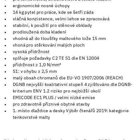
ergonomické nosné úchopy
14 kg pytel pro práce, kde se šetří záda
vláčná konzistence, velmi lehce se zpracovává
stabilní, k použití pro stěnové obklady
prodloužená doba kladení
vhodná až do tloušťky maltového lože 15 mm
vhoná pro stěrkování malých ploch
vysoká přídržnost
splňuje požadavky C2 TE S1 dle EN 12004
přídržnost ≥ 1,0 N/mm²
S1: v ohybu ≥ 2,5 mm
malý obsah chromanů dle EU-VO 1907/2006 (REACH)
DGNB nejvyšší kvalitativní stupeň 4 zjišťováno dle DGNB-
kriterium ENV 1.2 riziko pro nejbližší okolí
EMICODE EC1 PLUS / velmi nízké emise
pro zdravotně příznivé obytné stavby
1. místo dlaždice a desky Výběr čtenářů 2019: kategorie
tenkovrstvé malty