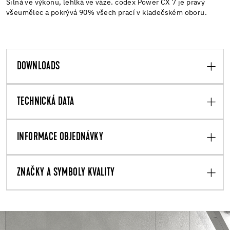
Silná ve výkonu, lehlká ve váze. codex Power CX 7 je pravý
všeumělec a pokrývá 90% všech prací v kladečském oboru.
DOWNLOADS
TECHNICKÁ DATA
INFORMACE OBJEDNÁVKY
ZNAČKY A SYMBOLY KVALITY