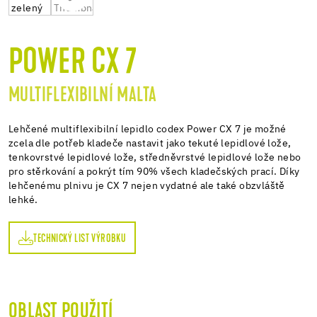
POWER CX 7
MULTIFLEXIBILNÍ MALTA
Lehčené multiflexibilní lepidlo codex Power CX 7 je možné
zcela dle potřeb kladeče nastavit jako tekuté lepidlové lože,
tenkovrstvé lepidlové lože, středněvrstvé lepidlové lože nebo
pro stěrkování a pokrýt tím 90% všech kladečských prací. Díky
lehčenému plnivu je CX 7 nejen vydatné ale také obzvláště
lehké.
TECHNICKÝ LIST VÝROBKU
OBLAST POUŽITÍ