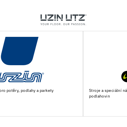
Stroje a speciální nářadí pro přípravu podkladu a pokládku
podlahovin