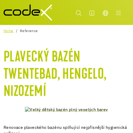
Home
Reference
PLAVECKÝ BAZÉN
TWENTEBAD, HENGELO,
NIZOZEMÍ
Renovace plaveckého bazénu splňující nejpřísnější hygienická