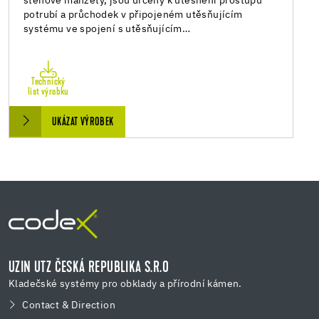
stěnové manžety, jsou určeny k utěsnění prostupů
potrubí a průchodek v připojeném utěsňujícím
systému ve spojení s utěsňujícím…
Technický
list výrobku
UKÁZAT VÝROBEK
UZIN UTZ ČESKÁ REPUBLIKA S.R.O
Kladečské systémy pro obklady a přírodní kámen.
Contact & Direction