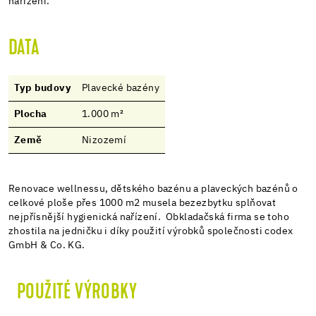
nařízení.
DATA
Typ budovy
Plavecké bazény
Plocha
1.000 m²
Země
Nizozemí
Renovace wellnessu, dětského bazénu a plaveckých bazénů o
celkové ploše přes 1000 m2 musela bezezbytku splňovat
nejpřísnější hygienická nařízení. Obkladačská firma se toho
zhostila na jedničku i díky použití výrobků společnosti codex
GmbH & Co. KG.
POUŽITÉ VÝROBKY