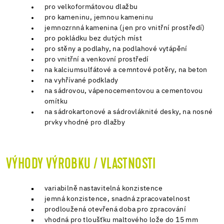
pro velkoformátovou dlažbu
pro kameninu, jemnou kameninu
jemnozrnná kamenina (jen pro vnitřní prostředí)
pro pokládku bez dutých míst
pro stěny a podlahy, na podlahové vytápění
pro vnitřní a venkovní prostředí
na kalciumsulfátové a cemntové potěry, na beton
na vyhřívané podklady
na sádrovou, vápenocementovou a cementovou
omítku
na sádrokartonové a sádrovláknité desky, na nosné
prvky vhodné pro dlažby
VÝHODY VÝROBKU / VLASTNOSTI
variabilně nastavitelná konzistence
jemná konzistence, snadná zpracovatelnost
prodloužená otevřená doba pro zpracování
vhodná pro tloušťku maltového lože do 15 mm