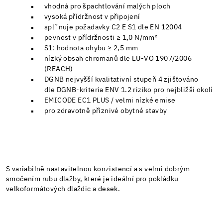
vhodná pro špachtlování malých ploch
vysoká přídržnost v připojení
splˇnuje požadavky C2 E S1 dle EN 12004
pevnost v přídržnosti ≥ 1,0 N/mm²
S1: hodnota ohybu ≥ 2,5 mm
nízký obsah chromanů dle EU-VO 1907/2006
(REACH)
DGNB nejvyšší kvalitativní stupeň 4 zjišťováno
dle DGNB-kriteria ENV 1.2 riziko pro nejbližší okolí
EMICODE EC1 PLUS / velmi nízké emise
pro zdravotně příznivé obytné stavby
S variabilně nastavitelnou konzistencí a s velmi dobrým
smočením rubu dlažby, které je ideální pro pokládku
velkoformátových dlaždic a desek.