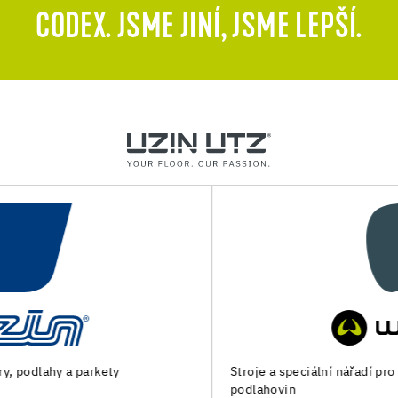
CODEX. JSME JINÍ, JSME LEPŠÍ.
Stroje a speciální nářadí pro přípravu podkladu a pokládku
podlahovin