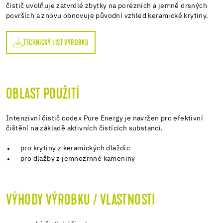
čistič uvolňuje zatvrdlé zbytky na porézních a jemně drsných
površích a znovu obnovuje původní vzhled keramické krytiny.
TECHNICKÝ LIST VÝROBKU
OBLAST POUŽITÍ
Intenzivní čistič codex Pure Energy je navržen pro efektivní
čištění na základě aktivních čistících substancí.
pro krytiny z keramických dlaždic
pro dlažby z jemnozrnné kameniny
VÝHODY VÝROBKU / VLASTNOSTI