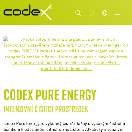
CODEX PURE ENERGY
INTENZIVNÍ ČISTICÍ PROSTŘEDEK
codex Pure Energy je výkonný čistič dlažby s vysokým čistícím
účinkem k odstranění silného znečištění. Alkalický intenzivní