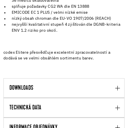
36 měsíců skladovatelná
splňuje požadavky CG2 WA dle EN 13888
EMICODE EC 1 PLUS / velmi nízké emise
nízký obsah chroman dle EU-VO 1907/2006 (REACH)
nejvyšší kvalitativní stupeň 4 zjišťován dle DGNB-kriteria
ENV 1.2 riziko pro okolí.
codex Elitere přesvědčuje excelentní zpracovatelností a
dodává se ve velmi obsáhlém sortimentu barev.
DOWNLOADS
TECHNICKÁ DATA
INFORMACE OBJEDNÁVKY