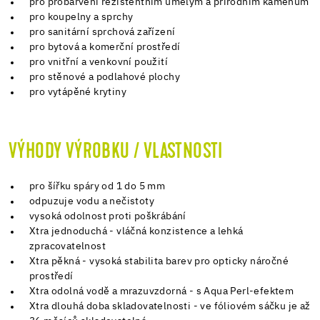
pro probarvení rezistentním umělým a přírodním kamenům
pro koupelny a sprchy
pro sanitární sprchová zařízení
pro bytová a komerční prostředí
pro vnitřní a venkovní použití
pro stěnové a podlahové plochy
pro vytápěné krytiny
VÝHODY VÝROBKU / VLASTNOSTI
pro šířku spáry od 1 do 5 mm
odpuzuje vodu a nečistoty
vysoká odolnost proti poškrábání
Xtra jednoduchá - vláčná konzistence a lehká
zpracovatelnost
Xtra pěkná - vysoká stabilita barev pro opticky náročné
prostředí
Xtra odolná vodě a mrazuvzdorná - s Aqua Perl-efektem
Xtra dlouhá doba skladovatelnosti - ve fóliovém sáčku je až