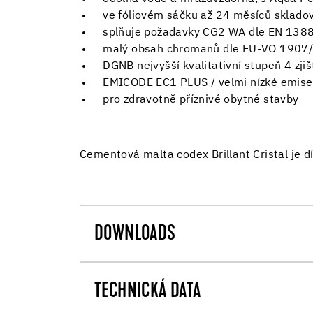
ve fóliovém sáčku až 24 měsíců sklado
splňuje požadavky CG2 WA dle EN 138
malý obsah chromanů dle EU-VO 1907
DGNB nejvyšší kvalitativní stupeň 4 zjiš
EMICODE EC1 PLUS / velmi nízké emise
pro zdravotně příznivé obytné stavby
Cementová malta codex Brillant Cristal je d
DOWNLOADS
TECHNICKÁ DATA