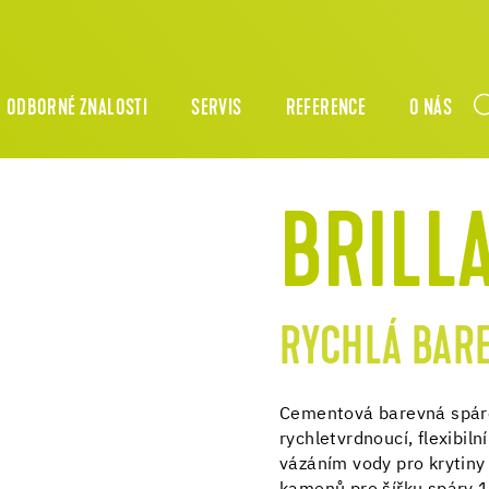
ODBORNÉ ZNALOSTI
SERVIS
REFERENCE
O NÁS
BRILL
RYCHLÁ BAR
Cementová barevná spárov
rychletvrdnoucí, flexibil
vázáním vody pro krytiny 