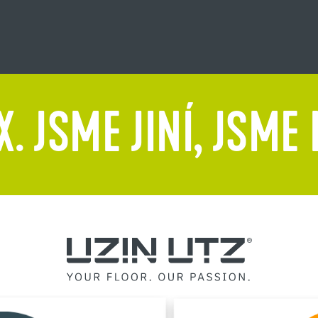
. JSME JINÍ, JSME 