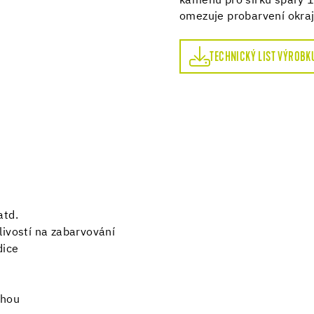
kamenů pro šířku spáry 
omezuje probarvení okraj
TECHNICKÝ LIST VÝROBKU
TECHNICKÝ LIST VÝROBK
atd.
livostí na zabarvování
dice
chou