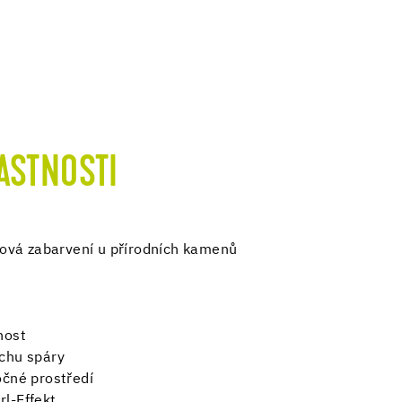
ASTNOSTI
ajová zabarvení u přírodních kamenů
nost
ochu spáry
očné prostředí
l-Effekt