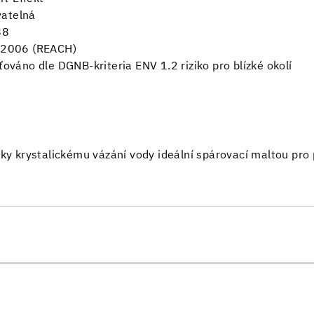
vatelná
88
/2006 (REACH)
ťováno dle DGNB-kriteria ENV 1.2 riziko pro blízké okolí
íky krystalickému vázání vody ideální spárovací maltou pr