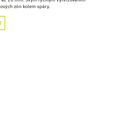
1 až 10 mm. Svým rychlým vytvrzováním
ových zón kolem spáry.
U