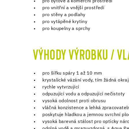
pro bytové a komerční prostředí
pro vnitřní a vnější prostředí
pro stěny a podlahy
pro vytápěné krytiny
pro koupelny a sprchy
VÝHODY VÝROBKU / VL
pro šířku spáry 1 až 10 mm
krystalické vázání vody, tím žádná okr
rychle vytvrzující
odpuzující vodu a odpuzující nečistoty
vysoká odolnost proti obrusu
vláčná konzistence a lehká zpracovatel
poskytuje hladkou a jemnou svrchní pl
vysoká barevná stálost pro opticky nár
odolná vodě a mrazuvzdorná, s Aqua Per