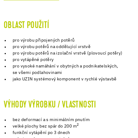
OBLAST POUŽITÍ
pro výrobu připojených potěrů
pro výrobu potěrů na oddělující vrstvě
pro výrobu potěrů na izolační vrstvě (plovoucí potěry)
pro vytápěné potěry
pro vysoké namáhání v obytných a podnikatelských,
se všemi podlahovinami
jako UZIN systémový komponent v rychlé výstavbě
VÝHODY VÝROBKU / VLASTNOSTI
bez deformací a s minimálním pnutím
2
velké plochy bez spár do 200 m
funkční vytápění po 3 dnech