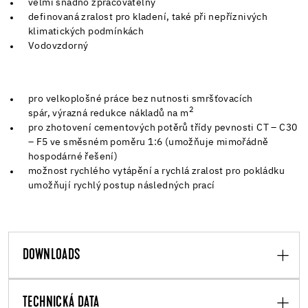
velmi snadno zpracovatelný
definovaná zralost pro kladení, také při nepříznivých
klimatických podmínkách
Vodovzdorný
pro velkoplošné práce bez nutnosti smršťovacích
2
spár, výrazná redukce nákladů na m
pro zhotovení cementových potěrů třídy pevnosti CT – C30
– F5 ve směsném poměru 1:6 (umožňuje mimořádně
hospodárné řešení)
možnost rychlého vytápění a rychlá zralost pro pokládku
umožňují rychlý postup následných prací
DOWNLOADS
TECHNICKÁ DATA